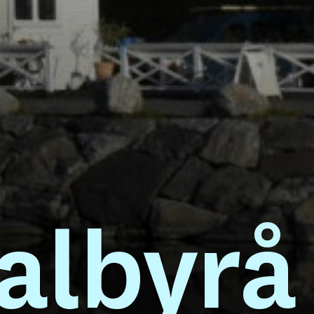
albyrå